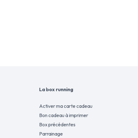
Athletes running club accompagne et motiv
Vous êtes passio
Vous êtes rigour
Nos offres du moment :
A
Aucune offre ne correspond à votre recherche 
La box running
Activer ma carte cadeau
Bon cadeau à imprimer
Box précédentes
Parrainage