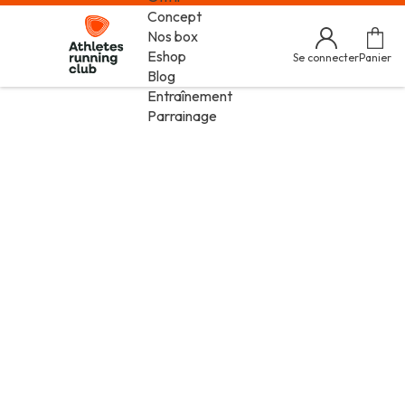
Concept
Nos box
Eshop
Se connecter
Panier
Blog
Entraînement
Parrainage
Consulter, traiter et conserver les informations relatives à
la navigation de l’Utilisateur sur le Site Ces traitements
sont effectués conformément à la Loi n°78-17 du 6 janvier
1978 relative à l’informatique, aux fichiers et aux libertés,