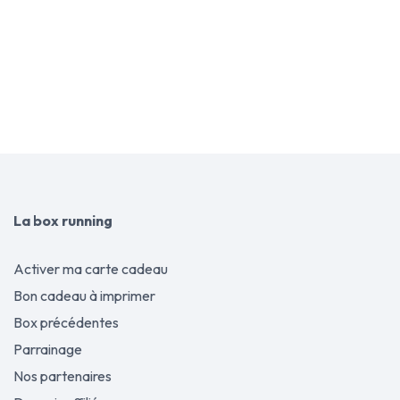
Service client
Paiement en ligne
Notre équipe est là pour
100% sécurisé via Payplug
vous aider et répond à vos
🇫🇷 par CB, Visa ou
questions du lundi au
Mastercard
vendredi.
La box running
Activer ma carte cadeau
Bon cadeau à imprimer
Box précédentes
Parrainage
Nos partenaires