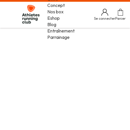
Concept
Nos box
Eshop
Se connecter
Panier
Blog
Entraînement
Parrainage
La box running
Recevez des équipements & accessoires
vraiment utiles, sélectionnés pour
accompagner chacune de vos sorties
S'abonner
Offrir