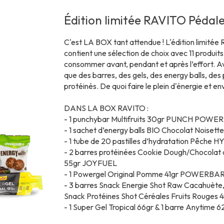
Édition limitée RAVITO Pédal
C'est LA BOX tant attendue ! L'édition limité
contient une sélection de choix avec 11 produit
consommer avant, pendant et après l’effort. Av
que des barres, des gels, des energy balls, des 
protéinés. De quoi faire le plein d'énergie et en
DANS LA BOX RAVITO :
- 1 punchybar Multifruits 30gr
PUNCH POWER
- 1 sachet d’energy balls BIO Chocolat Noisett
- 1 tube de 20 pastilles d’hydratation Pêche
HY
- 2 barres protéinées Cookie Dough/Chocolat 
55gr
JOYFUEL
- 1 Powergel Original Pomme 41gr
POWERBA
- 3 barres Snack Energie Shot Raw Cacahuète
Snack Protéines Shot Céréales Fruits Rouges 
- 1 Super Gel Tropical 66gr & 1 barre Anytime 