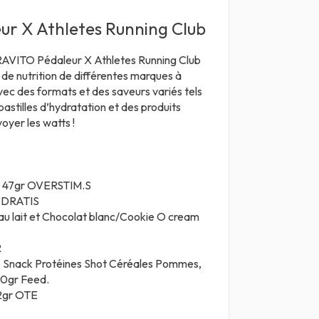
eur X Athletes Running Club
e RAVITO Pédaleur X Athletes Running Club
s de nutrition de différentes marques à
ec des formats et des saveurs variés tels
pastilles d’hydratation et des produits
voyer les watts !
e 47gr
OVERSTIM.S
DRATIS
au lait et Chocolat blanc/Cookie O cream
R
, Snack Protéines Shot Céréales Pommes,
40gr
Feed.
62gr
OTE