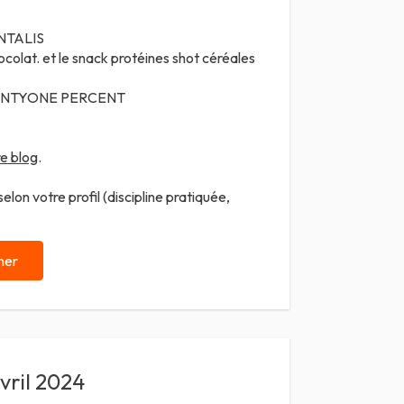
TALIS
colat. et le snack protéines shot céréales
NTYONE PERCENT
e blog
.
lon votre profil (discipline pratiquée,
ner
vril 2024