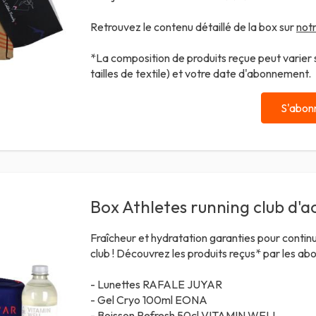
Retrouvez le contenu détaillé de la box sur
notr
*La composition de produits reçue peut varier se
tailles de textile) et votre date d'abonnement.
S'abon
Box Athletes running club d'a
Fraîcheur et hydratation garanties pour contin
club ! Découvrez les produits reçus* par les ab
- Lunettes RAFALE
JUYAR
- Gel Cryo 100ml
EONA
- Boisson Refresh 50cl
VITAMIN WELL