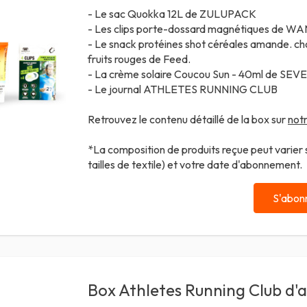
- Le sac Quokka 12L de
ZULUPACK
- Les clips porte-dossard magnétiques de
WAN
- Le snack protéines shot céréales amande. cho
fruits rouges de
Feed.
- La crème solaire Coucou Sun - 40ml de
SEVE
- Le journal ATHLETES RUNNING CLUB
Retrouvez le contenu détaillé de la box sur
notr
*La composition de produits reçue peut varier se
tailles de textile) et votre date d'abonnement.
S'abon
Box Athletes Running Club d'a