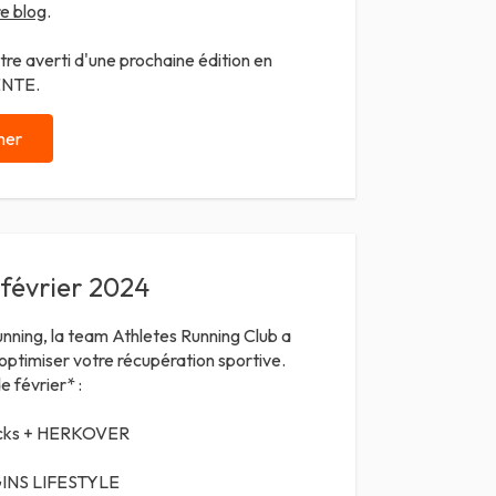
e blog
.
tre averti d'une prochaine édition en
ENTE
.
ner
 février 2024
unning, la team Athletes Running Club a
 optimiser votre récupération sportive.
e février* :
cks +
HERKOVER
INS LIFESTYLE