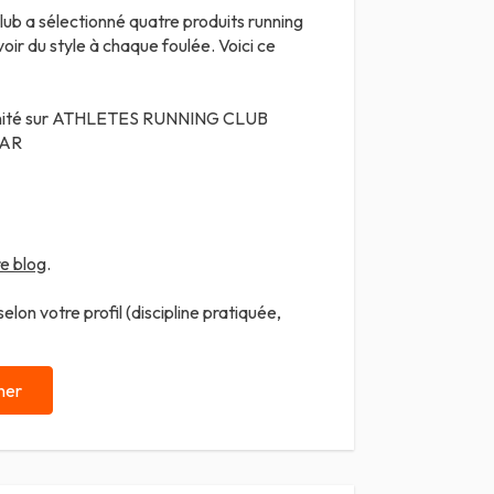
Club a sélectionné quatre produits running
oir du style à chaque foulée. Voici ce
nité sur
ATHLETES RUNNING CLUB
EAR
e blog
.
lon votre profil (discipline pratiquée,
ner